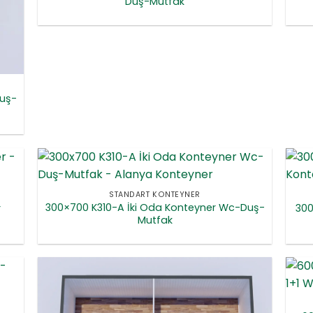
Duş-Mutfak
uş-
STANDART KONTEYNER
300×700 K310-A İki Oda Konteyner Wc-Duş-
r
300
Mutfak