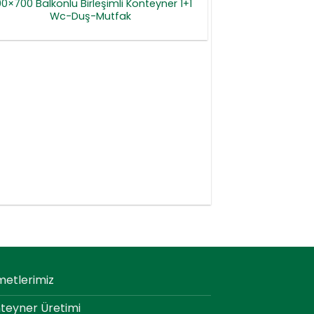
0×700 Balkonlu Birleşimli Konteyner 1+1
Wc-Duş-Mutfak
metlerimiz
teyner Üretimi