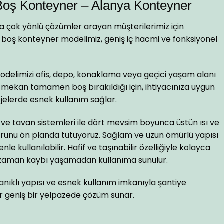
Boş Konteyner – Alanya Konteyner
 çok yönlü çözümler arayan müşterilerimiz için
da boş konteyner modelimiz, geniş iç hacmi ve fonksiyonel
modelimizi ofis, depo, konaklama veya geçici yaşam alanı
 İç mekan tamamen boş bırakıldığı için, ihtiyacınıza uygun
projelerde esnek kullanım sağlar.
 ve tavan sistemleri ile dört mevsim boyunca üstün ısı ve
forunu ön planda tutuyoruz. Sağlam ve uzun ömürlü yapısı
le kullanılabilir. Hafif ve taşınabilir özelliğiyle kolayca
ile zaman kaybı yaşamadan kullanıma sunulur.
anıklı yapısı ve esnek kullanım imkanıyla şantiye
r geniş bir yelpazede çözüm sunar.