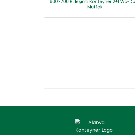
600×700 Birleşimli Konteyner 2+1 Wc-D
Mutfak