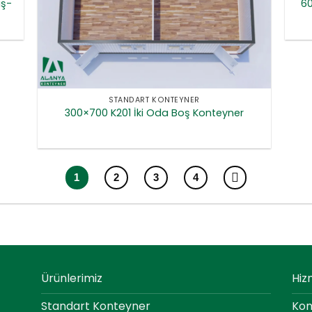
uş-
60
STANDART KONTEYNER
300×700 K201 İki Oda Boş Konteyner
1
2
3
4
Ürünlerimiz
Hiz
Standart Konteyner
Kon