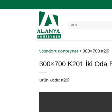
İçeriğe
atla
Ara:
Standart Konteyner
>
300×700 K201 İ
300×700 K201 İki Oda 
Ürün Kodu: K201